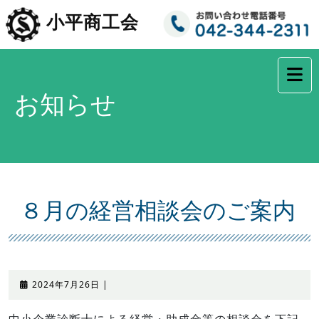
コ
小平商工会
ン
テ
ン
ツ
へ
お知らせ
ス
キ
ッ
プ
８月の経営相談会のご案内
2024
2024年7月26日
|
年
7