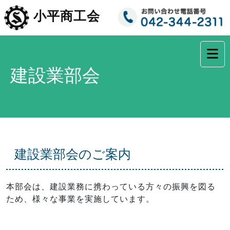
コ
小平商工会
ン
テ
ン
ツ
へ
建設業部会
ス
キ
ッ
プ
建設業部会のご案内
本部会は、建設業務に携わっている方々の振興を図る
ため、様々な事業を実施しています。