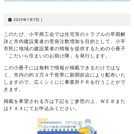
2025
2025年1月7日
|
年
1
このたび、小平商工会では住宅等のトラブルの早期解
月
決と市内建設業者の受発注数増加を目的として、小平
7
市民に地域の建設業者の情報を提供するための小冊子
日
「こだいら住まいのお助け隊」を発行します。
この小冊子には無料で情報が掲載できるだけではな
く、市内の約３万４千世帯に新聞折込により配布いた
しますので、広くシミにに事業所ＰＲを行うことがで
きます。
掲載を希望される方は下記をご参照の上、ＷＥＢまた
はＦＡＸにてお申込みください。