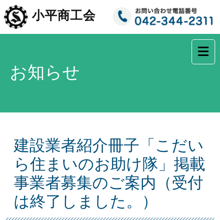
コ
小平商工会
ン
テ
ン
ツ
へ
お知らせ
ス
キ
ッ
プ
建設業者紹介冊子「こだい
ら住まいのお助け隊」掲載
事業者募集のご案内（受付
は終了しました。）