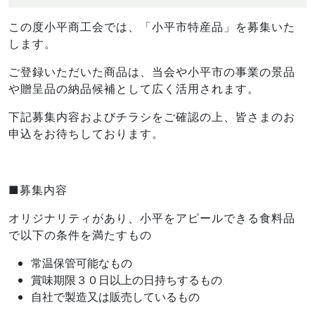
年
6
この度小平商工会では、「小平市特産品」を募集いた
月
します。
1
日
ご登録いただいた商品は、当会や小平市の事業の景品
や贈呈品の納品候補として広く活用されます。
下記募集内容およびチラシをご確認の上、皆さまのお
申込をお待ちしております。
■募集内容
オリジナリティがあり、小平をアピールできる食料品
で以下の条件を満たすもの
常温保管可能なもの
賞味期限３０日以上の日持ちするもの
自社で製造又は販売しているもの