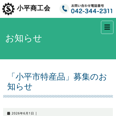
コ
小平商工会
ン
テ
ン
ツ
へ
お知らせ
ス
キ
ッ
プ
「小平市特産品」募集のお
知らせ
2026
2026年6月1日
|