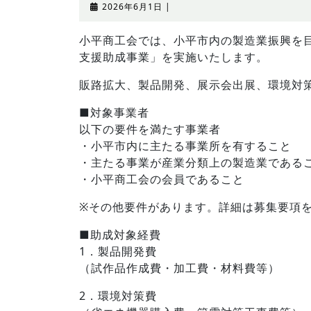
2026
2026年6月1日
|
年
6
小平商工会では、小平市内の製造業振興を
月
支援助成事業」を実施いたします。
1
日
販路拡大、製品開発、展示会出展、環境対
■対象事業者
以下の要件を満たす事業者
・小平市内に主たる事業所を有すること
・主たる事業が産業分類上の製造業である
・小平商工会の会員であること
※その他要件があります。詳細は募集要項
■助成対象経費
1．製品開発費
（試作品作成費・加工費・材料費等）
2．環境対策費