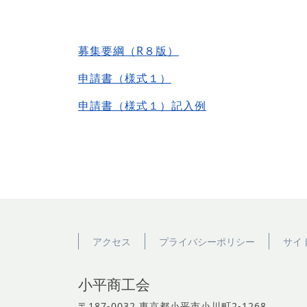
募集要綱（R８版）
申請書（様式１）
申請書（様式１）記入例
アクセス
プライバシーポリシー
サイ
小平商工会
〒187-0032 東京都小平市小川町2-1268