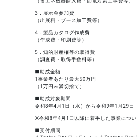
（省エネ機器購入費・節電対策工事費等）
3．展示会参加費
（出展料・ブース加工費等）
4．製品カタログ作成費
（作成費・印刷費等）
5．知的財産権等の取得費
（調査費・取得手数料等）
■助成金額
1事業者あたり最大50万円
（1万円未満切捨て）
■助成対象期間
令和8年4月1日（水）から令和9年1月29
※令和8年4月1日以降に着手した事業につ
■受付期間