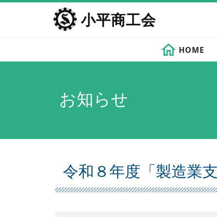
コ
小平商工会
ン
テ
ン
HOME
ツ
へ
ス
キ
お知らせ
ッ
プ
令和８年度「製造業