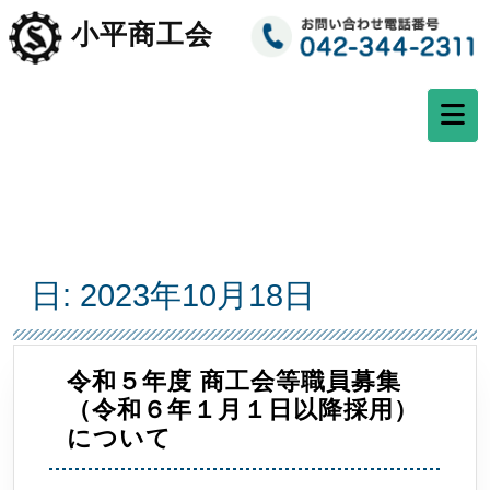
コ
小平商工会
ン
テ
ン
ツ
へ
ス
キ
ッ
プ
日:
2023年10月18日
令和５年度 商工会等職員募集
（令和６年１月１日以降採用）
令
について
和