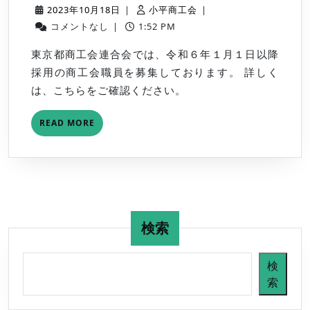
５
2023
小
2023年10月18日
|
小平商工会
|
年
年
平
コメントなし
|
1:52 PM
度
10
商
東京都商工会連合会では、令和６年１月１日以降
商
月
工
採用の商工会職員を募集しております。 詳しく
工
18
会
は、こちらをご確認ください。
会
日
等
READ
READ MORE
職
MORE
員
募
集
（令
和
検索
６
年
検
１
索
月
１