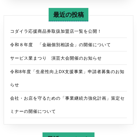
日
以
最近の投稿
降
採
コダイラ応援商品券取扱加盟店一覧を公開！
用）
令和８年度 「金融個別相談会」の開催について
に
つ
サービス業まつり 演芸大会開催のお知らせ
い
て
令和8年度「生産性向上DX支援事業」申請者募集のお知
らせ
会社・お店を守るための「事業継続力強化計画」策定セ
ミナーの開催について